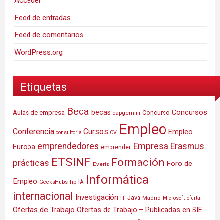
Acceder
Feed de entradas
Feed de comentarios
WordPress.org
Etiquetas
Beca
Concursos
Aulas de empresa
becas
Concurso
capgemini
Empleo
Conferencia
Cursos
Empleo
consultoria
CV
Empresa
emprendedores
Erasmus
Europa
emprender
ETSINF
Formación
prácticas
Foro de
Everis
Informática
Empleo
IA
hp
GeeksHubs
internacional
Investigación
Java
IT
Madrid
Microsoft
oferta
Ofertas de Trabajo
Ofertas de Trabajo – Publicadas en SIE