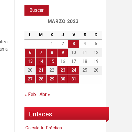
MARZO 2023
L
M
X
J
V
S
D
ntes
1
2
3
4
5
an a
6
7
8
9
10
11
12
13
14
15
16
17
18
19
20
21
22
23
24
25
26
27
28
29
30
31
« Feb
Abr »
Enlaces
Calcula tu Práctica