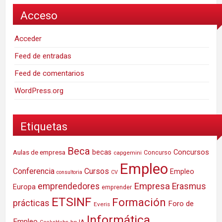
Acceso
Acceder
Feed de entradas
Feed de comentarios
WordPress.org
Etiquetas
Beca
Concursos
Aulas de empresa
becas
Concurso
capgemini
Empleo
Conferencia
Cursos
Empleo
consultoria
CV
Empresa
emprendedores
Erasmus
Europa
emprender
ETSINF
Formación
prácticas
Foro de
Everis
Informática
Empleo
IA
hp