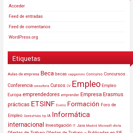
Acceder
Feed de entradas
Feed de comentarios
WordPress.org
Etiquetas
Beca
Concursos
Aulas de empresa
becas
Concurso
capgemini
Empleo
Conferencia
Cursos
Empleo
consultoria
CV
Empresa
emprendedores
Erasmus
Europa
emprender
ETSINF
Formación
prácticas
Foro de
Everis
Informática
Empleo
IA
hp
GeeksHubs
internacional
Investigación
Java
IT
Madrid
Microsoft
oferta
Ofertas de Trabajo
Ofertas de Trabajo – Publicadas en SIE