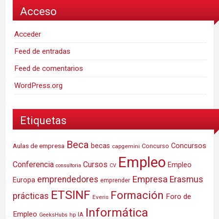
Acceso
Acceder
Feed de entradas
Feed de comentarios
WordPress.org
Etiquetas
Beca
Concursos
Aulas de empresa
becas
Concurso
capgemini
Empleo
Conferencia
Cursos
Empleo
consultoria
CV
Empresa
emprendedores
Erasmus
Europa
emprender
ETSINF
Formación
prácticas
Foro de
Everis
Informática
Empleo
IA
hp
GeeksHubs