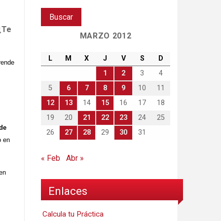
¿Te
MARZO 2012
L
M
X
J
V
S
D
rende
1
2
3
4
5
6
7
8
9
10
11
12
13
14
15
16
17
18
19
20
21
22
23
24
25
 de
26
27
28
29
30
31
o en
« Feb
Abr »
 en
Enlaces
Calcula tu Práctica