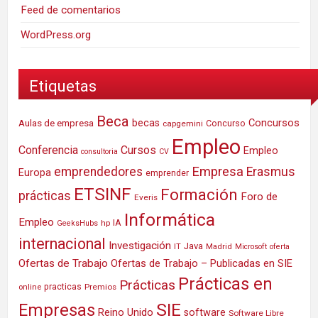
Feed de comentarios
WordPress.org
Etiquetas
Beca
Concursos
Aulas de empresa
becas
Concurso
capgemini
Empleo
Conferencia
Cursos
Empleo
consultoria
CV
Empresa
emprendedores
Erasmus
Europa
emprender
ETSINF
Formación
prácticas
Foro de
Everis
Informática
Empleo
IA
hp
GeeksHubs
internacional
Investigación
Java
IT
Madrid
Microsoft
oferta
Ofertas de Trabajo
Ofertas de Trabajo – Publicadas en SIE
Prácticas en
Prácticas
practicas
Premios
online
SIE
Empresas
Reino Unido
software
Software Libre