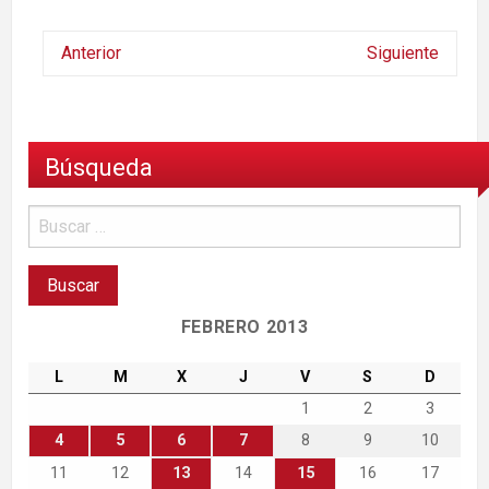
Anterior
Siguiente
Búsqueda
FEBRERO 2013
L
M
X
J
V
S
D
1
2
3
4
5
6
7
8
9
10
11
12
13
14
15
16
17