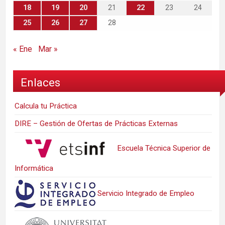
18
19
20
21
22
23
24
25
26
27
28
« Ene
Mar »
Enlaces
Calcula tu Práctica
DIRE – Gestión de Ofertas de Prácticas Externas
Escuela Técnica Superior de
Informática
Servicio Integrado de Empleo