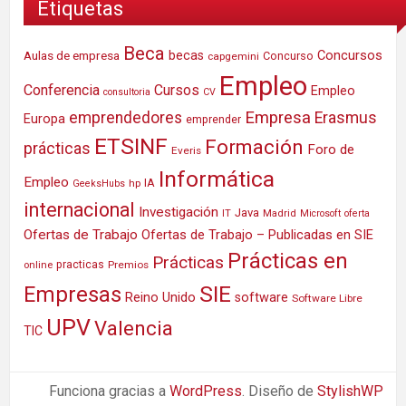
Etiquetas
Beca
Concursos
Aulas de empresa
becas
Concurso
capgemini
Empleo
Conferencia
Cursos
Empleo
consultoria
CV
Empresa
emprendedores
Erasmus
Europa
emprender
ETSINF
Formación
prácticas
Foro de
Everis
Informática
Empleo
IA
hp
GeeksHubs
internacional
Investigación
Java
IT
Madrid
Microsoft
oferta
Ofertas de Trabajo
Ofertas de Trabajo – Publicadas en SIE
Prácticas en
Prácticas
practicas
Premios
online
SIE
Empresas
Reino Unido
software
Software Libre
UPV
Valencia
TIC
Funciona gracias a
WordPress
. Diseño de
StylishWP