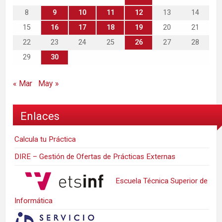
8
9
10
11
12
13
14
15
16
17
18
19
20
21
22
23
24
25
26
27
28
29
30
« Mar
May »
Enlaces
Calcula tu Práctica
DIRE – Gestión de Ofertas de Prácticas Externas
Escuela Técnica Superior de
Informática