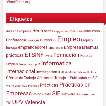
WordPress.org
Etiquetas
Beca
Concursos
Aulas de empresa
becas
Concurso
capgemini
Empleo
Conferencia
Cursos
Empleo
consultoria
CV
Empresa
emprendedores
Erasmus
Europa
emprender
ETSINF
Formación
prácticas
Foro de
Everis
Informática
Empleo
IA
hp
GeeksHubs
internacional
Investigación
Java
IT
Madrid
Microsoft
oferta
Ofertas de Trabajo
Ofertas de Trabajo – Publicadas en SIE
Prácticas en
Prácticas
practicas
Premios
online
SIE
Empresas
Reino Unido
software
Software Libre
UPV
Valencia
TIC