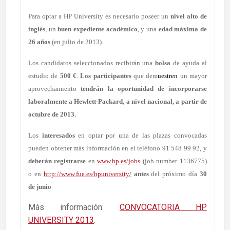
Para optar a HP University es necesario poseer un
nivel alto de
inglés
, un
buen expediente académico
, y una
edad máxima de
26 años
(en julio de 2013).
Los candidatos seleccionados recibirán una
bolsa
de ayuda al
estudio de
500 €
.
L
os participantes
que dem
uestren
un mayor
aprovechamiento
tendrán la oportunidad de incorporarse
laboralmente a Hewlett-Packard, a nivel nacional, a partir de
octubre de 2013.
Los
interesados
en optar por una de las plazas convocadas
pueden obtener más información en el teléfono 91 548 99 92, y
deberán registrarse
en
www.hp.es/jobs
(job number 1136775)
o en
http://www.fue.es/hpuniversity/
antes
del próximo día
30
de junio
Más información:
CONVOCATORIA HP
UNIVERSITY 2013
.