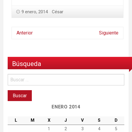
9 enero, 2014
César
Anterior
Siguiente
Búsqueda
ENERO 2014
L
M
X
J
V
S
D
1
2
3
4
5