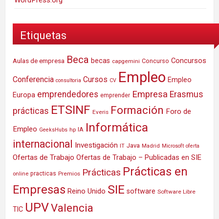
WordPress.org
Etiquetas
Beca
Concursos
Aulas de empresa
becas
Concurso
capgemini
Empleo
Conferencia
Cursos
Empleo
consultoria
CV
Empresa
emprendedores
Erasmus
Europa
emprender
ETSINF
Formación
prácticas
Foro de
Everis
Informática
Empleo
IA
hp
GeeksHubs
internacional
Investigación
Java
IT
Madrid
Microsoft
oferta
Ofertas de Trabajo
Ofertas de Trabajo – Publicadas en SIE
Prácticas en
Prácticas
practicas
Premios
online
SIE
Empresas
Reino Unido
software
Software Libre
UPV
Valencia
TIC