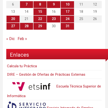
6
7
8
9
10
11
12
13
14
15
16
17
18
19
20
21
22
23
24
25
26
27
28
29
30
31
« Dic
Feb »
Enlaces
Calcula tu Práctica
DIRE – Gestión de Ofertas de Prácticas Externas
Escuela Técnica Superior de
Informática
Servicio Integrado de Empleo