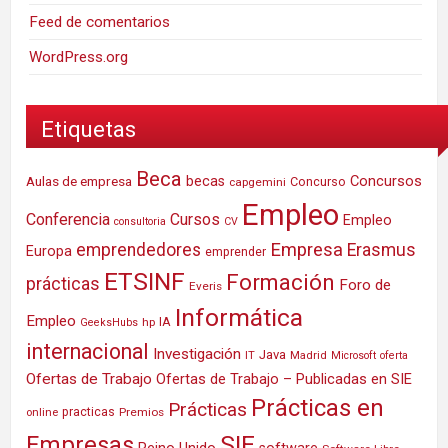
Feed de comentarios
WordPress.org
Etiquetas
Beca
Concursos
Aulas de empresa
becas
Concurso
capgemini
Empleo
Conferencia
Cursos
Empleo
consultoria
CV
Empresa
emprendedores
Erasmus
Europa
emprender
ETSINF
Formación
prácticas
Foro de
Everis
Informática
Empleo
IA
hp
GeeksHubs
internacional
Investigación
Java
IT
Madrid
Microsoft
oferta
Ofertas de Trabajo
Ofertas de Trabajo – Publicadas en SIE
Prácticas en
Prácticas
practicas
Premios
online
SIE
Empresas
Reino Unido