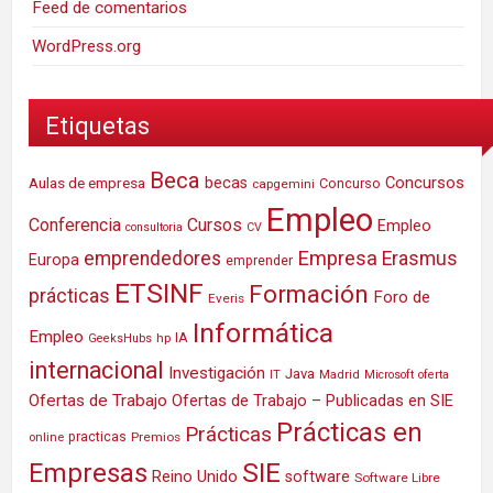
Feed de comentarios
WordPress.org
Etiquetas
Beca
Concursos
Aulas de empresa
becas
Concurso
capgemini
Empleo
Conferencia
Cursos
Empleo
consultoria
CV
Empresa
emprendedores
Erasmus
Europa
emprender
ETSINF
Formación
prácticas
Foro de
Everis
Informática
Empleo
IA
hp
GeeksHubs
internacional
Investigación
Java
IT
Madrid
Microsoft
oferta
Ofertas de Trabajo
Ofertas de Trabajo – Publicadas en SIE
Prácticas en
Prácticas
practicas
Premios
online
SIE
Empresas
Reino Unido
software
Software Libre