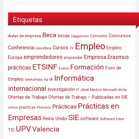
Etiquetas
Beca
Concursos
Aulas de empresa
becas
Concurso
capgemini
Empleo
Conferencia
Cursos
Empleo
consultoria
CV
Empresa
emprendedores
Erasmus
Europa
emprender
ETSINF
Formación
prácticas
Foro de
Everis
Informática
Empleo
IA
hp
GeeksHubs
internacional
Investigación
Java
IT
Madrid
Microsoft
oferta
Ofertas de Trabajo
Ofertas de Trabajo – Publicadas en SIE
Prácticas en
Prácticas
practicas
Premios
online
SIE
Empresas
Reino Unido
software
Software Libre
UPV
Valencia
TIC