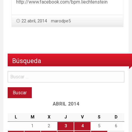
http://www.facebook.com/bpm.liechtenstein
22 abril, 2014
marodpe5
Búsqueda
ABRIL 2014
L
M
X
J
V
S
D
1
2
3
4
5
6