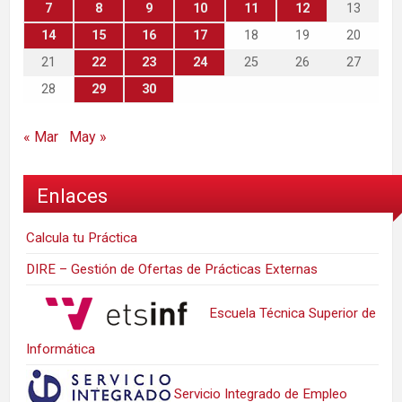
7
8
9
10
11
12
13
14
15
16
17
18
19
20
21
22
23
24
25
26
27
28
29
30
« Mar
May »
Enlaces
Calcula tu Práctica
DIRE – Gestión de Ofertas de Prácticas Externas
Escuela Técnica Superior de
Informática
Servicio Integrado de Empleo