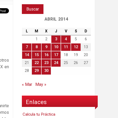
ABRIL 2014
L
M
X
J
V
S
D
1
2
3
4
5
6
7
8
9
10
11
12
13
14
15
16
17
18
19
20
otros
21
22
23
24
25
26
27
IX en
28
29
30
« Mar
May »
Enlaces
nirte
remos
Calcula tu Práctica