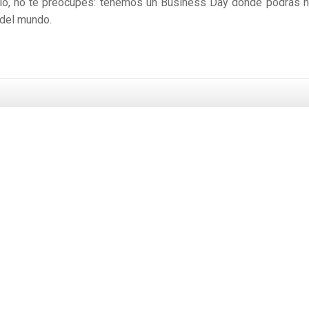
ocio, no te preocupes: tenemos un Business Day donde podrás h
 del mundo.