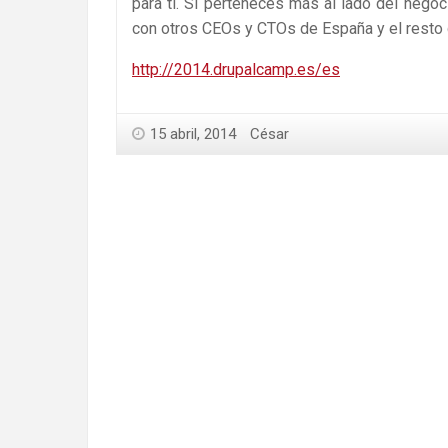
para ti. Si perteneces más al lado del neg
con otros CEOs y CTOs de España y el resto
http://2014.drupalcamp.es/es
15 abril, 2014
César