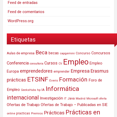
Feed de entradas
Feed de comentarios
WordPress.org
Etiquetas
Beca
Concursos
Aulas de empresa
becas
Concurso
capgemini
Empleo
Conferencia
Cursos
Empleo
consultoria
CV
Empresa
emprendedores
Erasmus
Europa
emprender
ETSINF
Formación
prácticas
Foro de
Everis
Informática
Empleo
IA
hp
GeeksHubs
internacional
Investigación
Java
IT
Madrid
Microsoft
oferta
Ofertas de Trabajo
Ofertas de Trabajo – Publicadas en SIE
Prácticas en
Prácticas
practicas
Premios
online