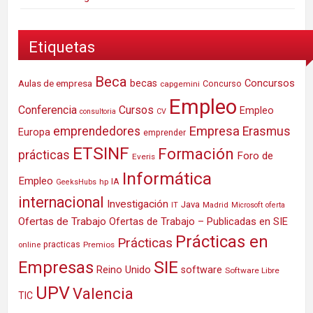
Etiquetas
Beca
Concursos
Aulas de empresa
becas
Concurso
capgemini
Empleo
Conferencia
Cursos
Empleo
consultoria
CV
Empresa
emprendedores
Erasmus
Europa
emprender
ETSINF
Formación
prácticas
Foro de
Everis
Informática
Empleo
IA
hp
GeeksHubs
internacional
Investigación
Java
IT
Madrid
Microsoft
oferta
Ofertas de Trabajo
Ofertas de Trabajo – Publicadas en SIE
Prácticas en
Prácticas
practicas
Premios
online
SIE
Empresas
Reino Unido
software
Software Libre
UPV
Valencia
TIC