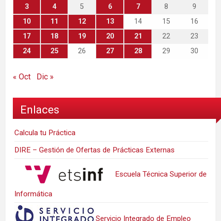
3
4
5
6
7
8
9
10
11
12
13
14
15
16
17
18
19
20
21
22
23
24
25
26
27
28
29
30
« Oct
Dic »
Enlaces
Calcula tu Práctica
DIRE – Gestión de Ofertas de Prácticas Externas
Escuela Técnica Superior de
Informática
Servicio Integrado de Empleo