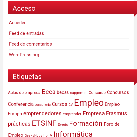
Acceso
Acceder
Feed de entradas
Feed de comentarios
WordPress.org
Etiquetas
Beca
Concursos
Aulas de empresa
becas
Concurso
capgemini
Empleo
Conferencia
Cursos
Empleo
consultoria
CV
Empresa
emprendedores
Erasmus
Europa
emprender
ETSINF
Formación
prácticas
Foro de
Everis
Informática
Empleo
IA
hp
GeeksHubs