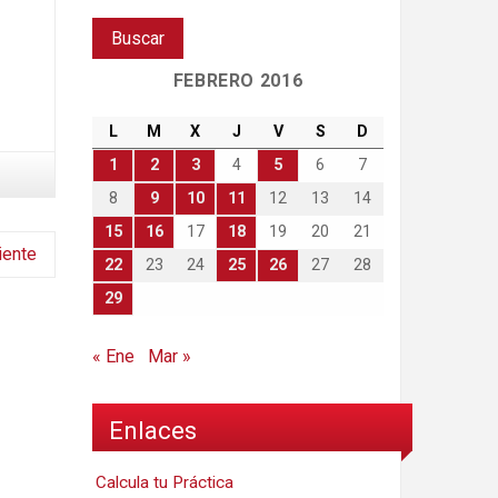
FEBRERO 2016
L
M
X
J
V
S
D
1
2
3
4
5
6
7
8
9
10
11
12
13
14
15
16
17
18
19
20
21
iente
22
23
24
25
26
27
28
29
« Ene
Mar »
Enlaces
Calcula tu Práctica