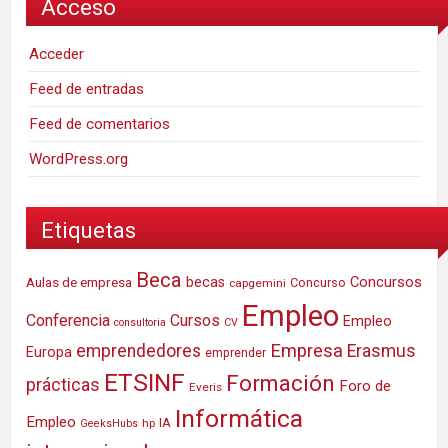
Acceso
Acceder
Feed de entradas
Feed de comentarios
WordPress.org
Etiquetas
Beca
Concursos
Aulas de empresa
becas
Concurso
capgemini
Empleo
Conferencia
Cursos
Empleo
consultoria
CV
Empresa
emprendedores
Erasmus
Europa
emprender
ETSINF
Formación
prácticas
Foro de
Everis
Informática
Empleo
IA
hp
GeeksHubs