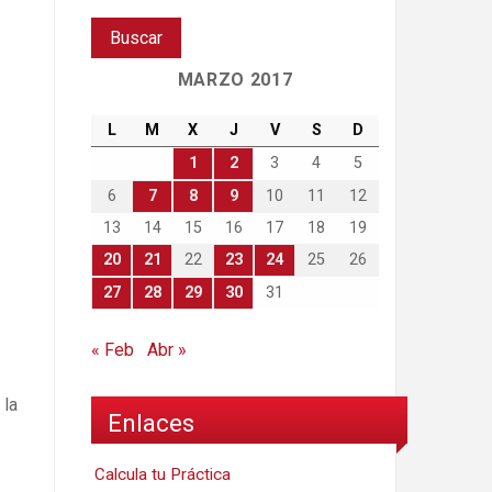
MARZO 2017
L
M
X
J
V
S
D
1
2
3
4
5
6
7
8
9
10
11
12
13
14
15
16
17
18
19
20
21
22
23
24
25
26
27
28
29
30
31
« Feb
Abr »
, la
Enlaces
Calcula tu Práctica