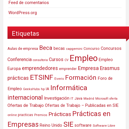
Feed de comentarios
WordPress.org
Etiquetas
Beca
Concursos
Aulas de empresa
becas
Concurso
capgemini
Empleo
Conferencia
Cursos
Empleo
consultoria
CV
Empresa
emprendedores
Erasmus
Europa
emprender
ETSINF
Formación
prácticas
Foro de
Everis
Informática
Empleo
IA
hp
GeeksHubs
internacional
Investigación
Java
IT
Madrid
Microsoft
oferta
Ofertas de Trabajo
Ofertas de Trabajo – Publicadas en SIE
Prácticas en
Prácticas
practicas
Premios
online
SIE
Empresas
Reino Unido
software
Software Libre