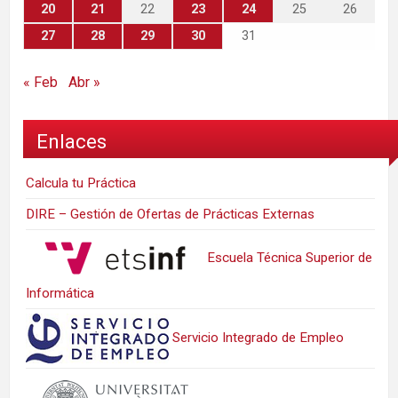
20
21
22
23
24
25
26
27
28
29
30
31
« Feb
Abr »
Enlaces
Calcula tu Práctica
DIRE – Gestión de Ofertas de Prácticas Externas
Escuela Técnica Superior de
Informática
Servicio Integrado de Empleo