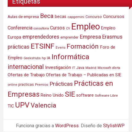
Etiquetas
Beca
Concursos
Aulas de empresa
becas
Concurso
capgemini
Empleo
Conferencia
Cursos
Empleo
consultoria
CV
Empresa
emprendedores
Erasmus
Europa
emprender
ETSINF
Formación
prácticas
Foro de
Everis
Informática
Empleo
IA
hp
GeeksHubs
internacional
Investigación
Java
IT
Madrid
Microsoft
oferta
Ofertas de Trabajo
Ofertas de Trabajo – Publicadas en SIE
Prácticas en
Prácticas
practicas
Premios
online
SIE
Empresas
Reino Unido
software
Software Libre
UPV
Valencia
TIC
Funciona gracias a
WordPress
. Diseño de
StylishWP