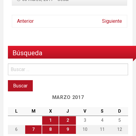
Anterior
Siguiente
Búsqueda
MARZO 2017
L
M
X
J
V
S
D
1
2
3
4
5
6
7
8
9
10
11
12