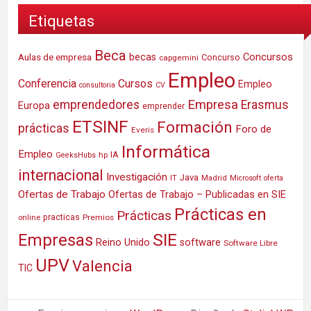
Etiquetas
Beca
Concursos
Aulas de empresa
becas
Concurso
capgemini
Empleo
Conferencia
Cursos
Empleo
consultoria
CV
Empresa
emprendedores
Erasmus
Europa
emprender
ETSINF
Formación
prácticas
Foro de
Everis
Informática
Empleo
IA
hp
GeeksHubs
internacional
Investigación
Java
IT
Madrid
Microsoft
oferta
Ofertas de Trabajo
Ofertas de Trabajo – Publicadas en SIE
Prácticas en
Prácticas
practicas
Premios
online
SIE
Empresas
Reino Unido
software
Software Libre
UPV
Valencia
TIC