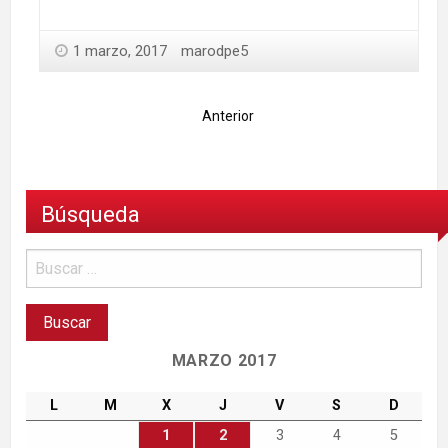
1 marzo, 2017
marodpe5
Anterior
Búsqueda
MARZO 2017
L
M
X
J
V
S
D
1
2
3
4
5