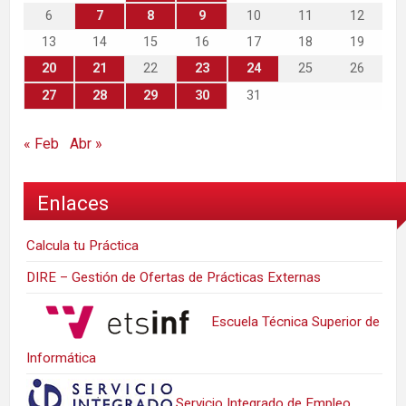
6
7
8
9
10
11
12
13
14
15
16
17
18
19
20
21
22
23
24
25
26
27
28
29
30
31
« Feb
Abr »
Enlaces
Calcula tu Práctica
DIRE – Gestión de Ofertas de Prácticas Externas
Escuela Técnica Superior de
Informática
Servicio Integrado de Empleo