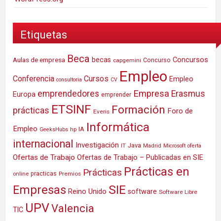
Etiquetas
Beca
Concursos
Aulas de empresa
becas
Concurso
capgemini
Empleo
Conferencia
Cursos
Empleo
consultoria
CV
Empresa
emprendedores
Erasmus
Europa
emprender
ETSINF
Formación
prácticas
Foro de
Everis
Informática
Empleo
IA
hp
GeeksHubs
internacional
Investigación
Java
IT
Madrid
Microsoft
oferta
Ofertas de Trabajo
Ofertas de Trabajo – Publicadas en SIE
Prácticas en
Prácticas
practicas
Premios
online
SIE
Empresas
Reino Unido
software
Software Libre
UPV
Valencia
TIC