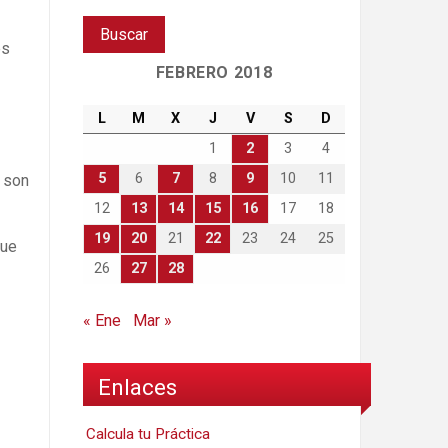
es
FEBRERO 2018
L
M
X
J
V
S
D
1
2
3
4
5
6
7
8
9
10
11
s son
12
13
14
15
16
17
18
19
20
21
22
23
24
25
que
26
27
28
« Ene
Mar »
Enlaces
Calcula tu Práctica