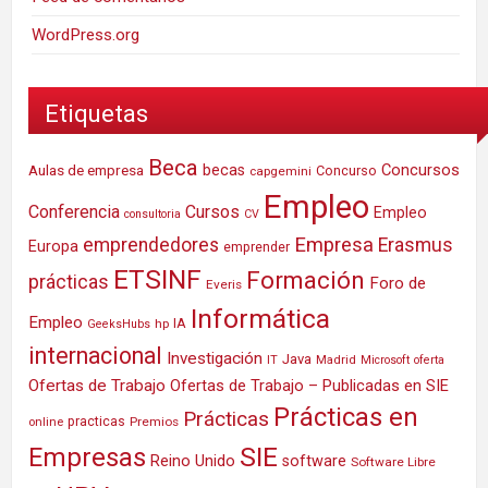
WordPress.org
Etiquetas
Beca
Concursos
Aulas de empresa
becas
Concurso
capgemini
Empleo
Conferencia
Cursos
Empleo
consultoria
CV
Empresa
emprendedores
Erasmus
Europa
emprender
ETSINF
Formación
prácticas
Foro de
Everis
Informática
Empleo
IA
hp
GeeksHubs
internacional
Investigación
Java
IT
Madrid
Microsoft
oferta
Ofertas de Trabajo
Ofertas de Trabajo – Publicadas en SIE
Prácticas en
Prácticas
practicas
Premios
online
SIE
Empresas
Reino Unido
software
Software Libre