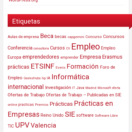
WordPress.org
Etiquetas
Beca
Concursos
Aulas de empresa
becas
Concurso
capgemini
Empleo
Conferencia
Cursos
Empleo
consultoria
CV
Empresa
emprendedores
Erasmus
Europa
emprender
ETSINF
Formación
prácticas
Foro de
Everis
Informática
Empleo
IA
hp
GeeksHubs
internacional
Investigación
Java
IT
Madrid
Microsoft
oferta
Ofertas de Trabajo
Ofertas de Trabajo – Publicadas en SIE
Prácticas en
Prácticas
practicas
Premios
online
SIE
Empresas
Reino Unido
software
Software Libre
UPV
Valencia
TIC