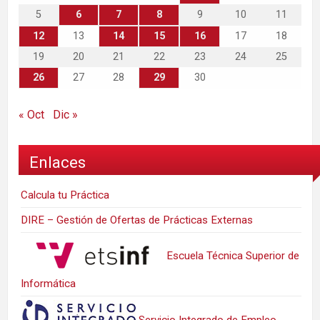
5
6
7
8
9
10
11
12
13
14
15
16
17
18
19
20
21
22
23
24
25
26
27
28
29
30
« Oct
Dic »
Enlaces
Calcula tu Práctica
DIRE – Gestión de Ofertas de Prácticas Externas
Escuela Técnica Superior de
Informática
Servicio Integrado de Empleo