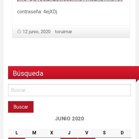
contraseña: 4ejXDj
12 junio, 2020
toruimar
Búsqueda
JUNIO 2020
L
M
X
J
V
S
D