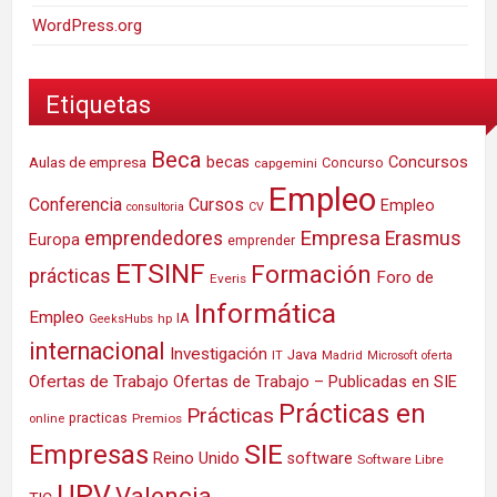
WordPress.org
Etiquetas
Beca
Concursos
Aulas de empresa
becas
Concurso
capgemini
Empleo
Conferencia
Cursos
Empleo
consultoria
CV
Empresa
emprendedores
Erasmus
Europa
emprender
ETSINF
Formación
prácticas
Foro de
Everis
Informática
Empleo
IA
hp
GeeksHubs
internacional
Investigación
Java
IT
Madrid
Microsoft
oferta
Ofertas de Trabajo
Ofertas de Trabajo – Publicadas en SIE
Prácticas en
Prácticas
practicas
Premios
online
SIE
Empresas
Reino Unido
software
Software Libre
UPV
Valencia