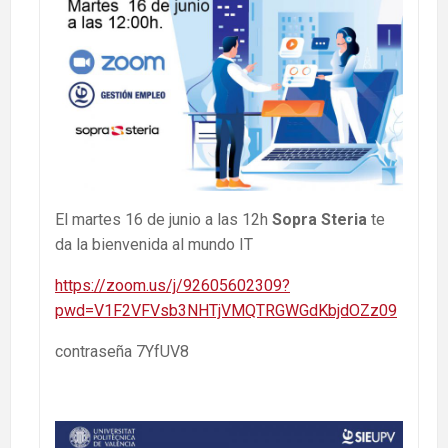
El martes 16 de junio a las 12h
Sopra Steria
te
da la bienvenida al mundo IT
https://zoom.us/j/92605602309?
pwd=V1F2VFVsb3NHTjVMQTRGWGdKbjdOZz09
contraseña 7YfUV8