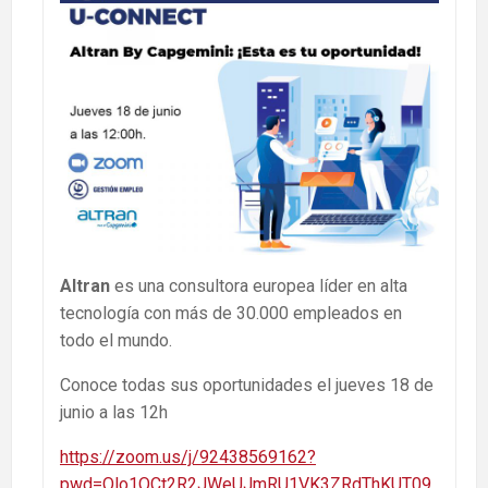
Altran
es una consultora europea líder en alta
tecnología con más de 30.000 empleados en
todo el mundo.
Conoce todas sus oportunidades el jueves 18 de
junio a las 12h
https://zoom.us/j/92438569162?
pwd=Qlo1OCt2R2JWeUJmRU1VK3ZRdThKUT09