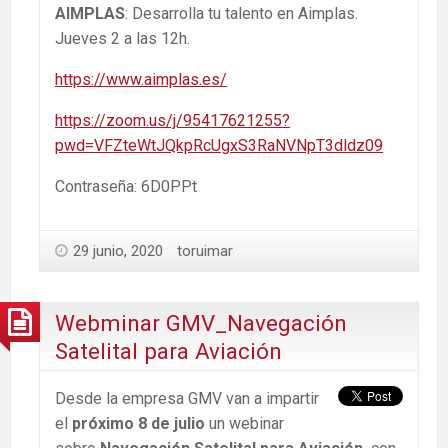
AIMPLAS
: Desarrolla tu talento en Aimplas.
Jueves 2 a las 12h.
https://www.aimplas.es/
https://zoom.us/j/95417621255?
pwd=VFZteWtJQkpRcUgxS3RaNVNpT3dldz09
Contraseña: 6D0PPt
29 junio, 2020
toruimar
Webminar GMV_Navegación
Satelital para Aviación
Desde la empresa GMV van a impartir
el
próximo 8 de julio
un webinar