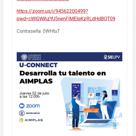
https://zoom.us/j/94562200499?
pwd=cWlGWjhzYU5nenFlMElqKzRLdHdBQT09
Contraseña: 0WHtuT