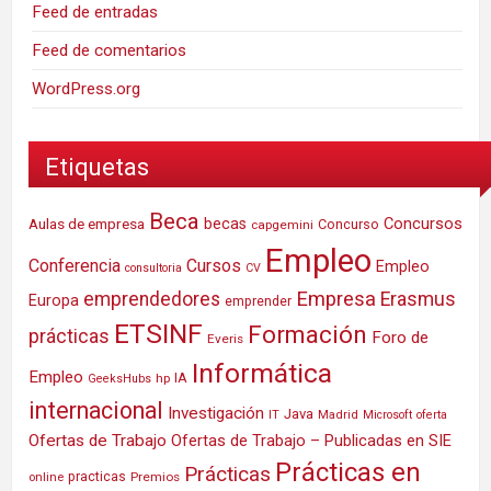
Feed de entradas
Feed de comentarios
WordPress.org
Etiquetas
Beca
Concursos
Aulas de empresa
becas
Concurso
capgemini
Empleo
Conferencia
Cursos
Empleo
consultoria
CV
Empresa
emprendedores
Erasmus
Europa
emprender
ETSINF
Formación
prácticas
Foro de
Everis
Informática
Empleo
IA
hp
GeeksHubs
internacional
Investigación
Java
IT
Madrid
Microsoft
oferta
Ofertas de Trabajo
Ofertas de Trabajo – Publicadas en SIE
Prácticas en
Prácticas
practicas
Premios
online