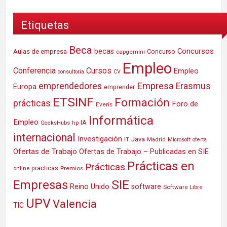
Etiquetas
Beca
Concursos
Aulas de empresa
becas
Concurso
capgemini
Empleo
Conferencia
Cursos
Empleo
consultoria
CV
Empresa
emprendedores
Erasmus
Europa
emprender
ETSINF
Formación
prácticas
Foro de
Everis
Informática
Empleo
IA
hp
GeeksHubs
internacional
Investigación
Java
IT
Madrid
Microsoft
oferta
Ofertas de Trabajo
Ofertas de Trabajo – Publicadas en SIE
Prácticas en
Prácticas
practicas
Premios
online
SIE
Empresas
Reino Unido
software
Software Libre
UPV
Valencia
TIC