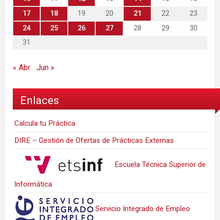
17
18
19
20
21
22
23
24
25
26
27
28
29
30
31
« Abr
Jun »
Enlaces
Calcula tu Práctica
DIRE – Gestión de Ofertas de Prácticas Externas
Escuela Técnica Superior de
Informática
Servicio Integrado de Empleo