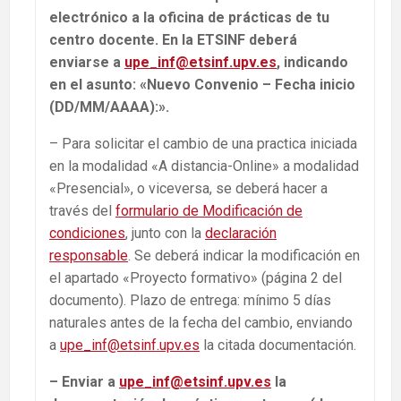
electrónico a la oficina de prácticas de tu
centro docente. En la ETSINF deberá
enviarse a
upe_inf@etsinf.upv.es
, indicando
en el asunto: «Nuevo Convenio – Fecha inicio
(DD/MM/AAAA):».
– Para solicitar el cambio de una practica iniciada
en la modalidad «A distancia-Online» a modalidad
«Presencial», o viceversa, se deberá hacer a
través del
formulario de Modificación de
condiciones
, junto con la
declaración
responsable
. Se deberá indicar la modificación en
el apartado «Proyecto formativo» (página 2 del
documento). Plazo de entrega: mínimo 5 días
naturales antes de la fecha del cambio, enviando
a
upe_inf@etsinf.upv.es
la citada documentación.
– Enviar a
upe_inf@etsinf.upv.es
la