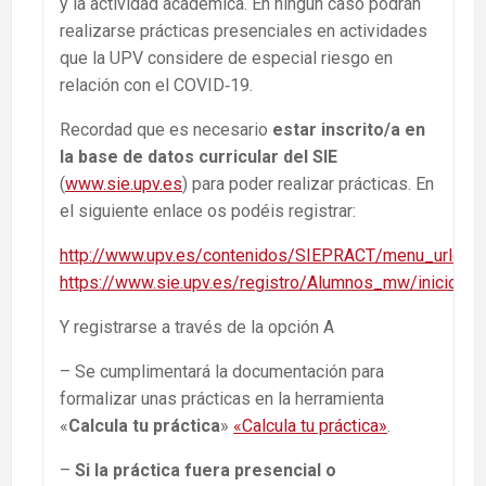
y la actividad académica. En ningún caso podrán
realizarse prácticas presenciales en actividades
que la UPV considere de especial riesgo en
relación con el COVID‐19.
Recordad que es necesario
estar inscrito/a en
la base de datos curricular del SIE
(
www.sie.upv.es
) para poder realizar prácticas. En
el siguiente enlace os podéis registrar:
http://www.upv.es/contenidos/SIEPRACT/menu_urlc.ht
https://www.sie.upv.es/registro/Alumnos_mw/inicio.as
Y registrarse a través de la opción A
– Se cumplimentará la documentación para
formalizar unas prácticas en la herramienta
«
Calcula tu práctica
»
«Calcula tu práctica»
.
–
Si la práctica fuera presencial o