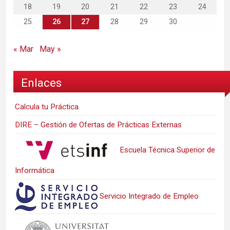
18
19
20
21
22
23
24
25
26
27
28
29
30
« Mar
May »
Enlaces
Calcula tu Práctica
DIRE – Gestión de Ofertas de Prácticas Externas
Escuela Técnica Superior de
Informática
Servicio Integrado de Empleo