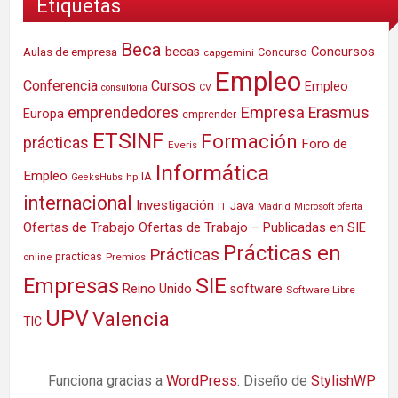
Etiquetas
Beca
Concursos
Aulas de empresa
becas
Concurso
capgemini
Empleo
Conferencia
Cursos
Empleo
consultoria
CV
Empresa
emprendedores
Erasmus
Europa
emprender
ETSINF
Formación
prácticas
Foro de
Everis
Informática
Empleo
IA
hp
GeeksHubs
internacional
Investigación
Java
IT
Madrid
Microsoft
oferta
Ofertas de Trabajo
Ofertas de Trabajo – Publicadas en SIE
Prácticas en
Prácticas
practicas
Premios
online
SIE
Empresas
Reino Unido
software
Software Libre
UPV
Valencia
TIC
Funciona gracias a
WordPress
. Diseño de
StylishWP