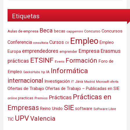
Etiquetas
Beca
Concursos
Aulas de empresa
becas
Concurso
capgemini
Empleo
Conferencia
Cursos
Empleo
consultoria
CV
Empresa
emprendedores
Erasmus
Europa
emprender
ETSINF
Formación
prácticas
Foro de
Everis
Informática
Empleo
IA
hp
GeeksHubs
internacional
Investigación
Java
IT
Madrid
Microsoft
oferta
Ofertas de Trabajo
Ofertas de Trabajo – Publicadas en SIE
Prácticas en
Prácticas
practicas
Premios
online
SIE
Empresas
Reino Unido
software
Software Libre
UPV
Valencia
TIC