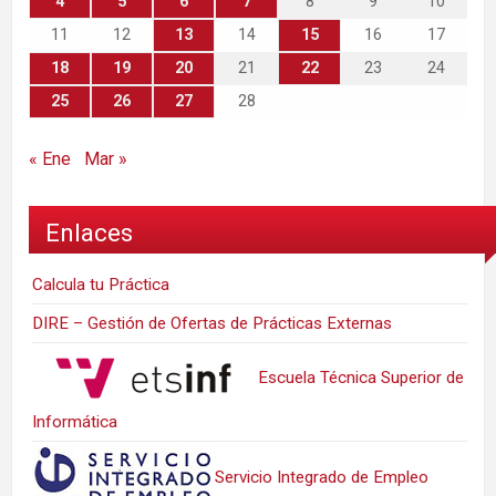
4
5
6
7
8
9
10
11
12
13
14
15
16
17
18
19
20
21
22
23
24
25
26
27
28
« Ene
Mar »
Enlaces
Calcula tu Práctica
DIRE – Gestión de Ofertas de Prácticas Externas
Escuela Técnica Superior de
Informática
Servicio Integrado de Empleo