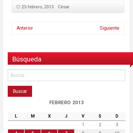
25 febrero, 2013
César
Anterior
Siguiente
Búsqueda
FEBRERO 2013
L
M
X
J
V
S
D
1
2
3