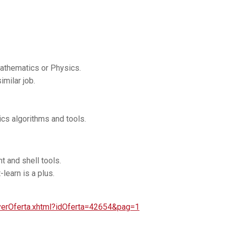
athematics or Physics.
imilar job.
ics algorithms and tools.
 and shell tools.
learn is a plus.
/verOferta.xhtml?idOferta=42654&pag=1