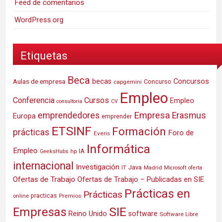
Feed de comentarios
WordPress.org
Etiquetas
Beca
Concursos
Aulas de empresa
becas
Concurso
capgemini
Empleo
Conferencia
Cursos
Empleo
consultoria
CV
Empresa
emprendedores
Erasmus
Europa
emprender
ETSINF
Formación
prácticas
Foro de
Everis
Informática
Empleo
IA
hp
GeeksHubs
internacional
Investigación
Java
IT
Madrid
Microsoft
oferta
Ofertas de Trabajo
Ofertas de Trabajo – Publicadas en SIE
Prácticas en
Prácticas
practicas
Premios
online
SIE
Empresas
Reino Unido
software
Software Libre