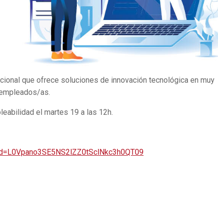
acional que ofrece soluciones de innovación tecnológica en muy
 empleados/as.
eabilidad el martes 19 a las 12h.
pwd=L0Vpano3SE5NS2lZZ0tSclNkc3h0QT09