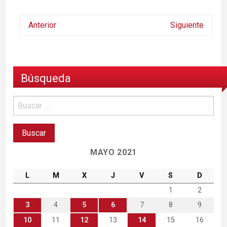
Anterior
Siguiente
Búsqueda
MAYO 2021
L
M
X
J
V
S
D
1
2
3
4
5
6
7
8
9
10
11
12
13
14
15
16