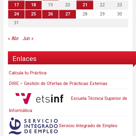
17
18
19
20
21
22
23
24
25
26
27
28
29
30
31
« Abr
Jun »
Enlaces
Calcula tu Práctica
DIRE – Gestión de Ofertas de Prácticas Externas
Escuela Técnica Superior de
Informática
Servicio Integrado de Empleo