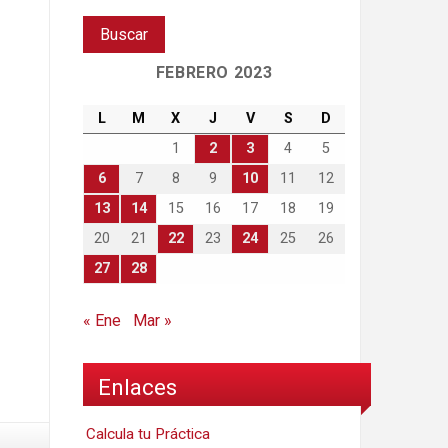
FEBRERO 2023
L
M
X
J
V
S
D
1
2
3
4
5
6
7
8
9
10
11
12
13
14
15
16
17
18
19
20
21
22
23
24
25
26
27
28
« Ene
Mar »
Enlaces
Calcula tu Práctica