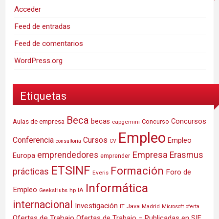
Acceder
Feed de entradas
Feed de comentarios
WordPress.org
Etiquetas
Beca
Concursos
Aulas de empresa
becas
Concurso
capgemini
Empleo
Conferencia
Cursos
Empleo
consultoria
CV
Empresa
emprendedores
Erasmus
Europa
emprender
ETSINF
Formación
prácticas
Foro de
Everis
Informática
Empleo
IA
hp
GeeksHubs
internacional
Investigación
Java
IT
Madrid
Microsoft
oferta
Ofertas de Trabajo
Ofertas de Trabajo – Publicadas en SIE