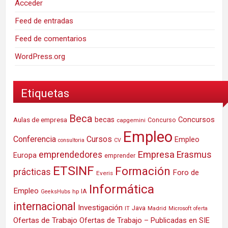
Acceder
Feed de entradas
Feed de comentarios
WordPress.org
Etiquetas
Beca
Concursos
Aulas de empresa
becas
Concurso
capgemini
Empleo
Conferencia
Cursos
Empleo
consultoria
CV
Empresa
emprendedores
Erasmus
Europa
emprender
ETSINF
Formación
prácticas
Foro de
Everis
Informática
Empleo
IA
hp
GeeksHubs
internacional
Investigación
Java
IT
Madrid
Microsoft
oferta
Ofertas de Trabajo
Ofertas de Trabajo – Publicadas en SIE