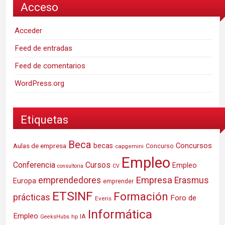
Acceso
Acceder
Feed de entradas
Feed de comentarios
WordPress.org
Etiquetas
Beca
Concursos
Aulas de empresa
becas
Concurso
capgemini
Empleo
Conferencia
Cursos
Empleo
consultoria
CV
Empresa
emprendedores
Erasmus
Europa
emprender
ETSINF
Formación
prácticas
Foro de
Everis
Informática
Empleo
IA
hp
GeeksHubs