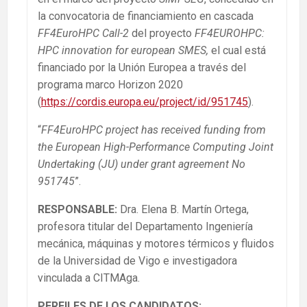
la convocatoria de financiamiento en cascada
FF4EuroHPC Call-2
del proyecto
FF4EUROHPC:
HPC innovation for european SMES,
el cual está
financiado por la Unión Europea a través del
programa marco Horizon 2020
(
https://cordis.europa.eu/project/id/951745
).
“
FF4EuroHPC project has received funding from
the European High-Performance Computing Joint
Undertaking (JU) under grant agreement No
951745
”.
RESPONSABLE:
Dra. Elena B. Martín Ortega,
profesora titular del Departamento Ingeniería
mecánica, máquinas y motores térmicos y fluidos
de la Universidad de Vigo e investigadora
vinculada a CITMAga.
PERFILES DE LOS CANDIDATOS: