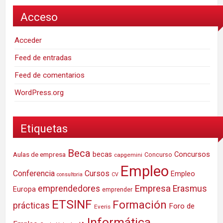
Acceso
Acceder
Feed de entradas
Feed de comentarios
WordPress.org
Etiquetas
Beca
Concursos
Aulas de empresa
becas
Concurso
capgemini
Empleo
Conferencia
Cursos
Empleo
consultoria
CV
Empresa
emprendedores
Erasmus
Europa
emprender
ETSINF
Formación
prácticas
Foro de
Everis
Informática