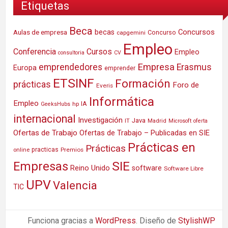
Etiquetas
Beca
Concursos
Aulas de empresa
becas
Concurso
capgemini
Empleo
Conferencia
Cursos
Empleo
consultoria
CV
Empresa
emprendedores
Erasmus
Europa
emprender
ETSINF
Formación
prácticas
Foro de
Everis
Informática
Empleo
IA
hp
GeeksHubs
internacional
Investigación
Java
IT
Madrid
Microsoft
oferta
Ofertas de Trabajo
Ofertas de Trabajo – Publicadas en SIE
Prácticas en
Prácticas
practicas
Premios
online
SIE
Empresas
Reino Unido
software
Software Libre
UPV
Valencia
TIC
Funciona gracias a
WordPress
. Diseño de
StylishWP