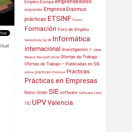
emprendedores
Empleo Europa
Empresa
Erasmus
emprender
ETSINF
prácticas
Everis
Formación
Foro de Empleo
Informática
IA
hp
GeeksHubs
rtual
internacional
Investigación
Java
IT
Ofertas de Trabajo
Madrid
Microsoft
oferta
Ofertas de Trabajo – Publicadas en SIE
Prácticas
practicas
Premios
online
Prácticas en Empresas
SIE
Reino Unido
software
Software Libre
UPV
Valencia
TIC