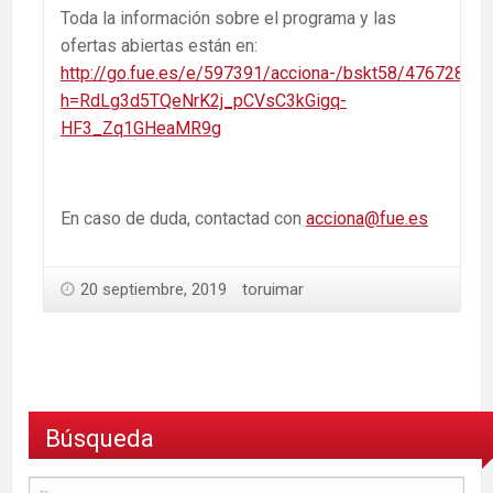
Toda la información sobre el programa y las
ofertas abiertas están en:
http://go.fue.es/e/597391/acciona-/bskt58/47672866
h=RdLg3d5TQeNrK2j_pCVsC3kGigq-
HF3_Zq1GHeaMR9g
En caso de duda, contactad con
acciona@fue.es
20 septiembre, 2019
toruimar
Búsqueda