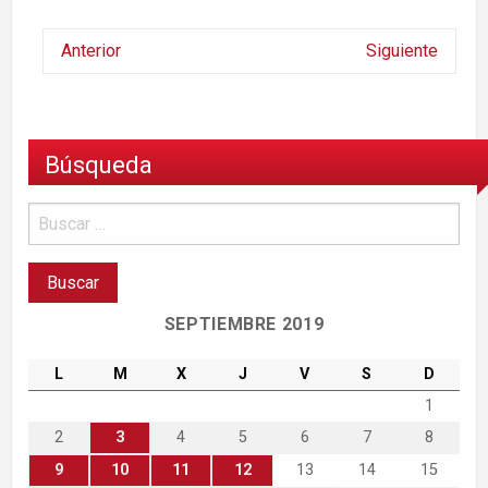
Anterior
Siguiente
Búsqueda
SEPTIEMBRE 2019
L
M
X
J
V
S
D
1
2
3
4
5
6
7
8
9
10
11
12
13
14
15