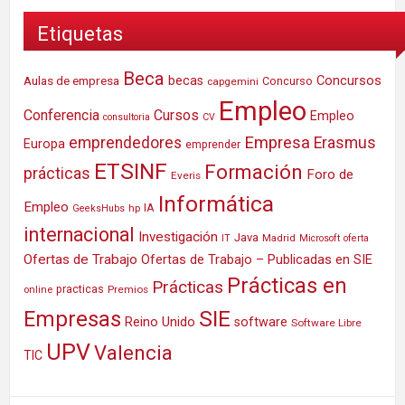
Etiquetas
Beca
Concursos
Aulas de empresa
becas
Concurso
capgemini
Empleo
Conferencia
Cursos
Empleo
consultoria
CV
Empresa
emprendedores
Erasmus
Europa
emprender
ETSINF
Formación
prácticas
Foro de
Everis
Informática
Empleo
IA
hp
GeeksHubs
internacional
Investigación
Java
IT
Madrid
Microsoft
oferta
Ofertas de Trabajo
Ofertas de Trabajo – Publicadas en SIE
Prácticas en
Prácticas
practicas
Premios
online
SIE
Empresas
Reino Unido
software
Software Libre
UPV
Valencia
TIC