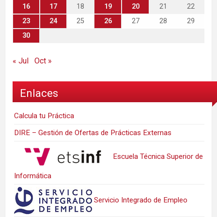
16
17
18
19
20
21
22
23
24
25
26
27
28
29
30
« Jul
Oct »
Enlaces
Calcula tu Práctica
DIRE – Gestión de Ofertas de Prácticas Externas
Escuela Técnica Superior de
Informática
Servicio Integrado de Empleo